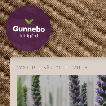
VÄXTER
VÅRLÖK
DAHLIA