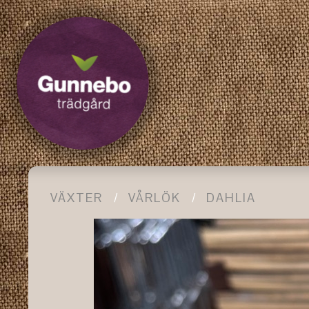
VÄXTER
VÅRLÖK
DAHLIA