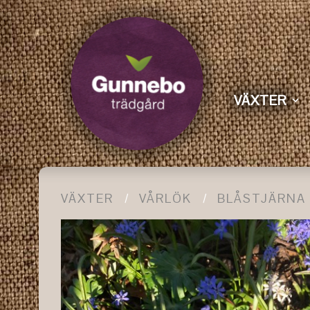
VÄXTER
VÄXTER
VÅRLÖK
BLÅSTJÄRNA