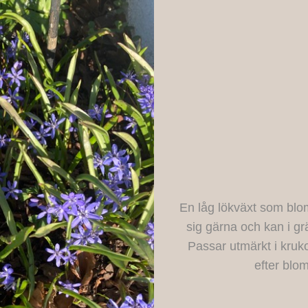
En låg lökväxt som blo
sig gärna och kan i gr
Passar utmärkt i kruk
efter blo