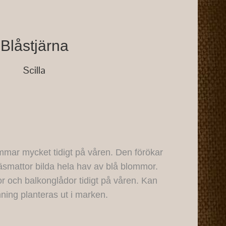
Blåstjärna
Scilla
mmar mycket tidigt på våren. Den förökar
äsmattor bilda hela hav av blå blommor.
or och balkonglådor tidigt på våren. Kan
mning planteras ut i marken.