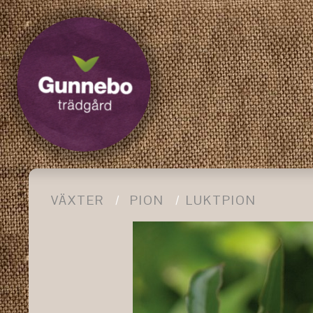
VÄXTER
PION
LUKTPION