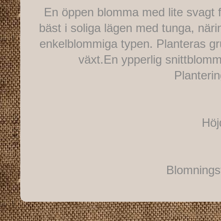
En öppen blomma med lite svagt fr
bäst i soliga lägen med tunga, näri
enkelblommiga typen. Planteras gr
växt.En ypperlig snittblomm
Planteri
Höj
Blomningst