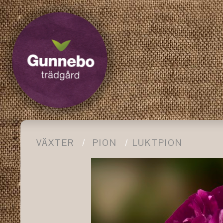
VÄXTER
PION
LUKTPION