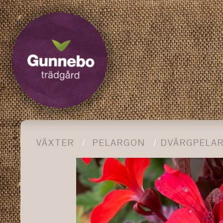
VÄXTER
PELARGON
DVÄRGPELA