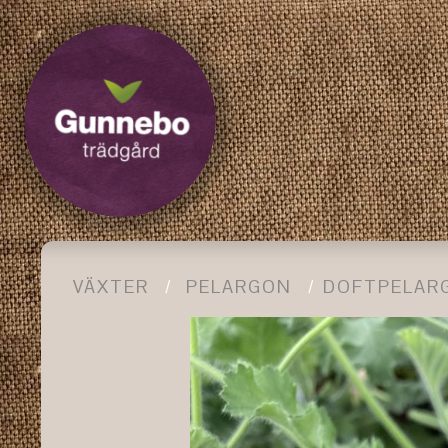
VÄXTER
PELARGON
DOFTPELAR