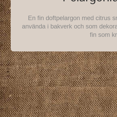
En fin doftpelargon med citrus 
använda i bakverk och som dekorat
fin som kr