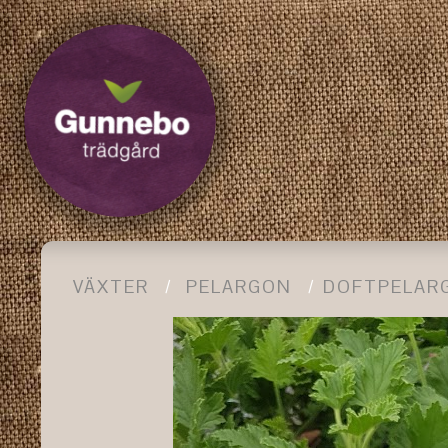
VÄXTER
PELARGON
DOFTPELAR