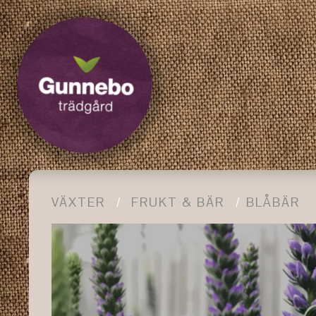
VÄXTER
FRUKT & BÄR
BLÅBÄR