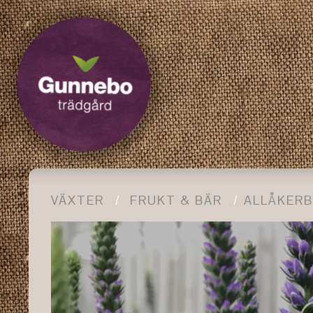
VÄXTER
FRUKT & BÄR
ALLÅKER