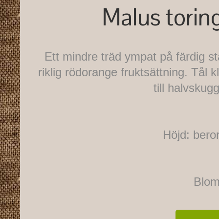
Malus toring
Ett mindre träd ympat på färdig 
riklig rödorange fruktsättning. Tål k
till halvskug
Höjd: beror
Blom