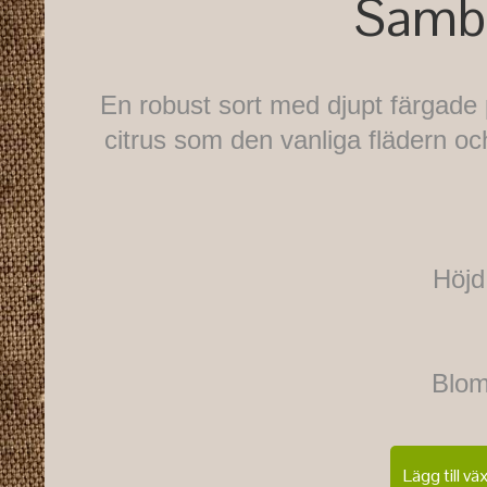
Sambu
En robust sort med djupt färgade
citrus som den vanliga flädern o
Höjd
Blom
Lägg till vä