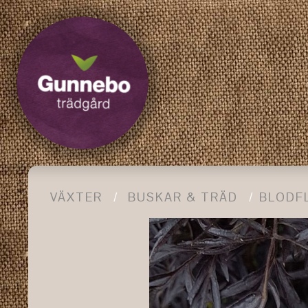
VÄXTER
BUSKAR & TRÄD
BLODF