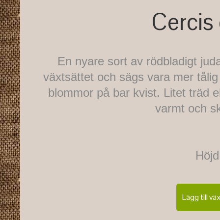
Cercis
En nyare sort av rödbladigt ju
växtsättet och sägs vara mer tålig
blommor på bar kvist. Litet träd el
varmt och sk
Höjd
Lägg till vä