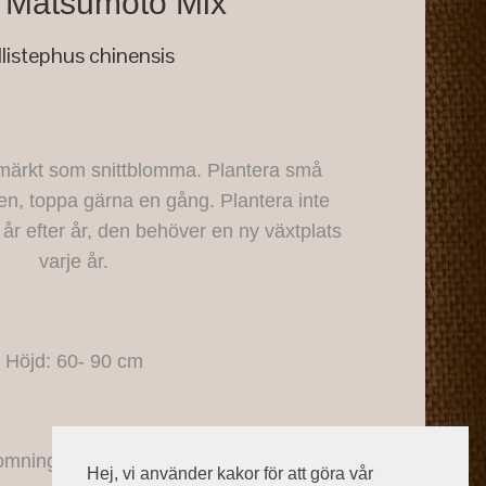
r Matsumoto Mix
llistephus chinensis
tmärkt som snittblomma. Plantera små
tten, toppa gärna en gång. Plantera inte
år efter år, den behöver en ny växtplats
varje år.
Höjd: 60- 90 cm
omningstid: juli-sept.
Hej, vi använder kakor för att göra vår