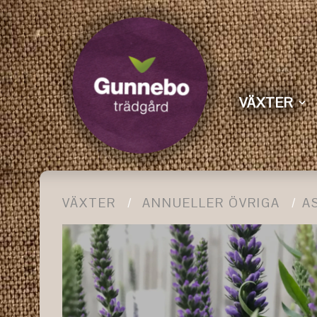
VÄXTER
VÄXTER
ANNUELLER ÖVRIGA
A