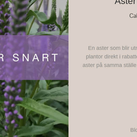
Aste
Ca
En aster som blir u
plantor direkt i raba
aster på samma ställe 
Bl